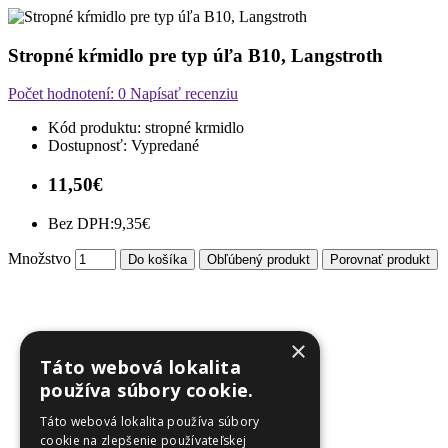
Stropné kŕmidlo pre typ úľa B10, Langstroth
Počet hodnotení: 0
Napísať recenziu
Kód produktu:
stropné krmidlo
Dostupnosť:
Vypredané
11,50€
Bez DPH:
9,35€
Množstvo
Do košíka
Obľúbený produkt
Porovnať produkt
×
Táto webová lokalita
používa súbory cookie.
Táto webová lokalita používa súbory
cookie na zlepšenie používateľskej