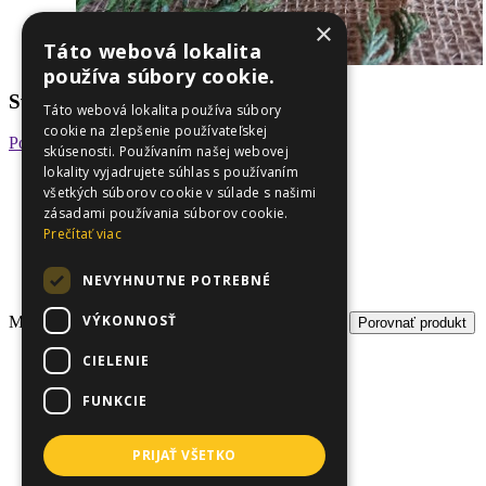
×
Táto webová lokalita
používa súbory cookie.
Sviečky adventné
Táto webová lokalita používa súbory
cookie na zlepšenie používateľskej
Počet hodnotení: 0
Napísať recenziu
skúsenosti. Používaním našej webovej
lokality vyjadrujete súhlas s používaním
Kód produktu:
sviečky
všetkých súborov cookie v súlade s našimi
Dostupnosť:
Skladom
zásadami používania súborov cookie.
Prečítať viac
13,12€
NEVYHNUTNE POTREBNÉ
Bez DPH:
10,67€
VÝKONNOSŤ
Množstvo
Do košíka
Obľúbený produkt
Porovnať produkt
CIELENIE
FUNKCIE
PRIJAŤ VŠETKO