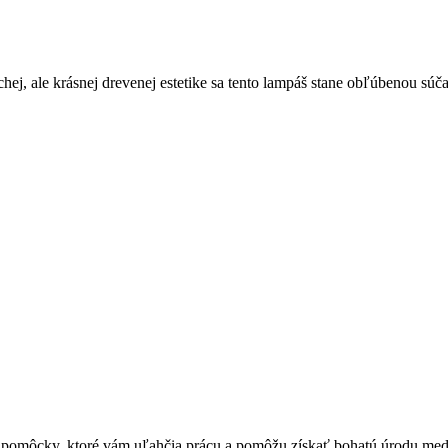
ej, ale krásnej drevenej estetike sa tento lampáš stane obľúbenou súč
ske pomôcky, ktoré vám uľahčia prácu a pomôžu získať bohatú úrodu me