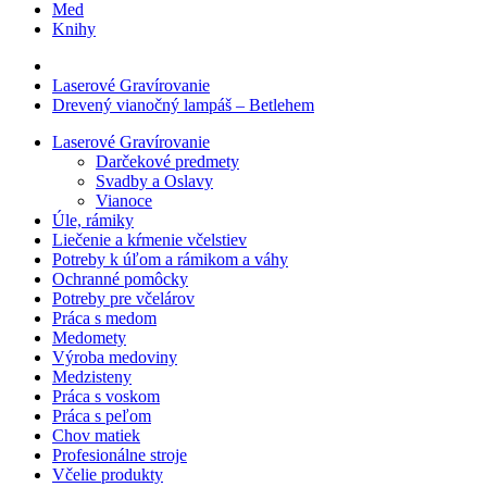
Med
Knihy
Laserové Gravírovanie
Drevený vianočný lampáš – Betlehem
Laserové Gravírovanie
Darčekové predmety
Svadby a Oslavy
Vianoce
Úle, rámiky
Liečenie a kŕmenie včelstiev
Potreby k úľom a rámikom a váhy
Ochranné pomôcky
Potreby pre včelárov
Práca s medom
Medomety
Výroba medoviny
Medzisteny
Práca s voskom
Práca s peľom
Chov matiek
Profesionálne stroje
Včelie produkty