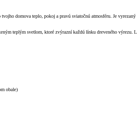
o tvojho domova teplo, pokoj a pravú sviatočnú atmosféru. Je vyrezaný
zeným teplým svetlom, ktoré zvýrazní každú línku dreveného výrezu. L
om obale)