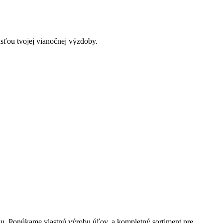
asťou tvojej vianočnej výzdoby.
du. Ponúkame vlastnú výrobu úľov, a kompletný sortiment pre