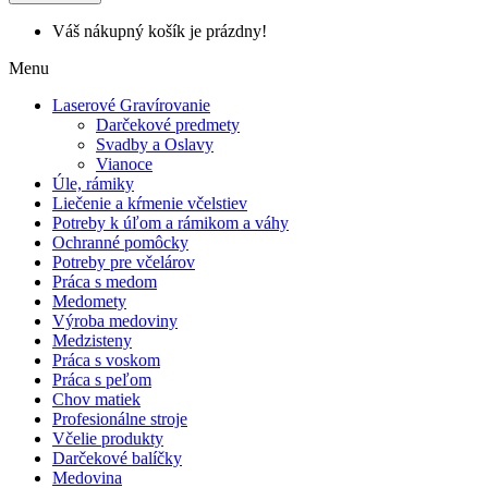
Váš nákupný košík je prázdny!
Menu
Laserové Gravírovanie
Darčekové predmety
Svadby a Oslavy
Vianoce
Úle, rámiky
Liečenie a kŕmenie včelstiev
Potreby k úľom a rámikom a váhy
Ochranné pomôcky
Potreby pre včelárov
Práca s medom
Medomety
Výroba medoviny
Medzisteny
Práca s voskom
Práca s peľom
Chov matiek
Profesionálne stroje
Včelie produkty
Darčekové balíčky
Medovina