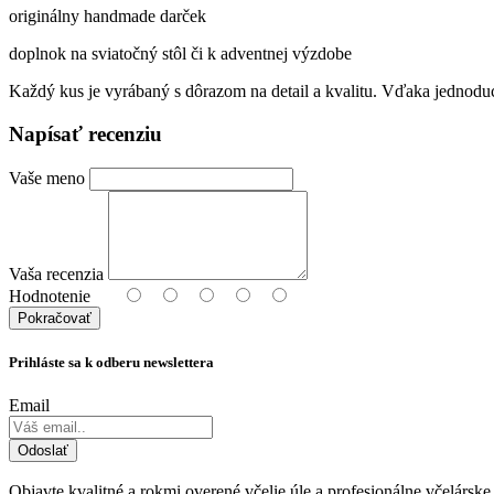
originálny handmade darček
doplnok na sviatočný stôl či k adventnej výzdobe
Každý kus je vyrábaný s dôrazom na detail a kvalitu. Vďaka jednoduch
Napísať recenziu
Vaše meno
Vaša recenzia
Hodnotenie
Pokračovať
Prihláste sa k odberu newslettera
Email
Odoslať
Objavte kvalitné a rokmi overené včelie úle a profesionálne včelár