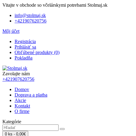
Vitajte v obchode so včelárskymi potrebami Stolmaj.sk
info@stolmaj.sk
+421907620756
Môj účet
Registrácia
Prihlásiť sa
Obľúbené produkty (0)
Pokladňa
Zavolajte nám
+421907620756
Domov
Doprava a platba
Akcie
Kontakt
O firme
Kategórie
0 ks - 0,00€