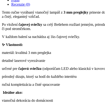
Popis
Recenzie (0)
Tento ručne vyrábaný vianočný lampáš z
3 mm preglejky
prinesie d
a čistý, elegantný vzhľad.
Po vložení
čajovej sviečky
sa celý Betlehem rozžiari jemným, prirod
či pod stromčekom.
V každom balení sa nachádza aj 1ks čajovej sviečky.
✨ Vlastnosti:
materiál: kvalitná 3 mm preglejka
detailné laserové vyrezávanie
určené pre
čajovú sviečku
(odporúčam LED alebo klasickú v kovov
prírodný dizajn, ktorý sa hodí do každého interiéru
ručná kompletizácia a čisté spracovanie
Ideálne ako:
vianočná dekorácia do domácnosti