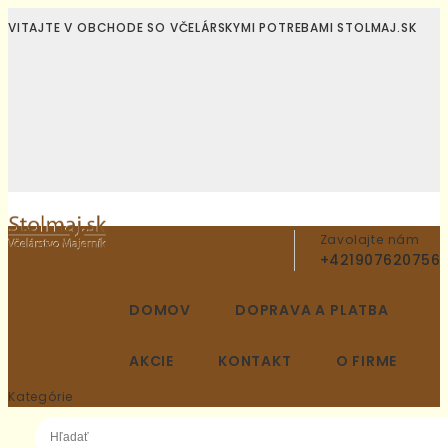
VITAJTE V OBCHODE SO VČELÁRSKYMI POTREBAMI STOLMAJ.SK
Zavolajte nám
+421907620756
DOMOV
DOPRAVA A PLATBA
AKCIE
KONTAKT
O FIRME
Kategórie
0 KS