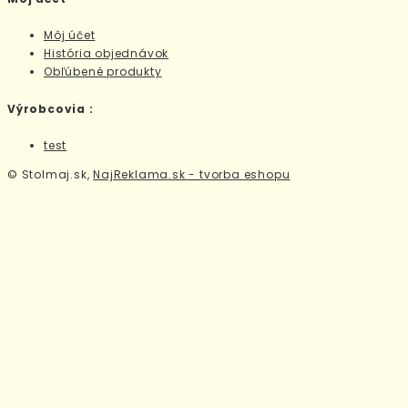
Môj účet
História objednávok
Obľúbené produkty
Výrobcovia :
test
© Stolmaj.sk,
NajReklama.sk - tvorba eshopu