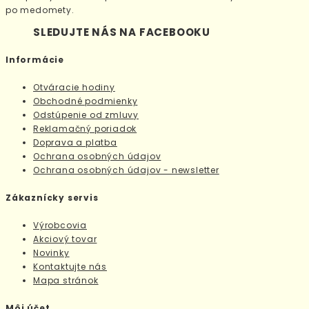
po medomety.
SLEDUJTE NÁS NA FACEBOOKU
Informácie
Otváracie hodiny
Obchodné podmienky
Odstúpenie od zmluvy
Reklamačný poriadok
Doprava a platba
Ochrana osobných údajov
Ochrana osobných údajov - newsletter
Zákaznícky servis
Výrobcovia
Akciový tovar
Novinky
Kontaktujte nás
Mapa stránok
Môj účet