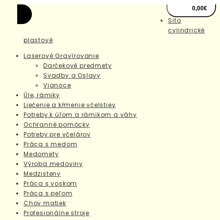
Práca s
-
0,00€
medom
Sito
cylindrické
plastové
Laserové Gravírovanie
Darčekové predmety
Svadby a Oslavy
Vianoce
Úle, rámiky
Liečenie a kŕmenie včelstiev
Potreby k úľom a rámikom a váhy
Ochranné pomôcky
Potreby pre včelárov
Práca s medom
Medomety
Výroba medoviny
Medzisteny
Práca s voskom
Práca s peľom
Chov matiek
Profesionálne stroje