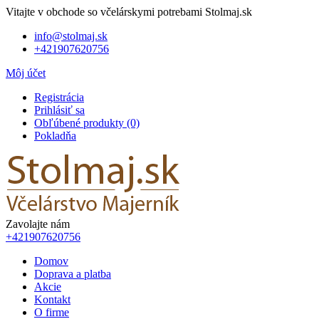
Vitajte v obchode so včelárskymi potrebami Stolmaj.sk
info@stolmaj.sk
+421907620756
Môj účet
Registrácia
Prihlásiť sa
Obľúbené produkty (0)
Pokladňa
Zavolajte nám
+421907620756
Domov
Doprava a platba
Akcie
Kontakt
O firme