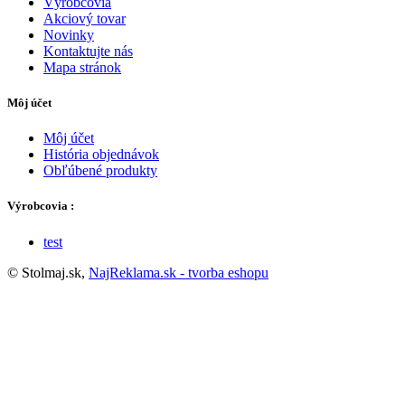
Výrobcovia
Akciový tovar
Novinky
Kontaktujte nás
Mapa stránok
Môj účet
Môj účet
História objednávok
Obľúbené produkty
Výrobcovia :
test
© Stolmaj.sk,
NajReklama.sk - tvorba eshopu