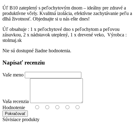
Úľ B10 zateplený s peľochytovým dnom – ideálny pre zdravé a
produktívne včely. Kvalitná izolácia, efektívne zachytávanie peľu a
dlhá životnosť. Objednajte si u nás ešte dnes!
Úľ obsahuje : 1 x peľochytové dno s peľochytom a peľovou
zásuvkou, 2 x nádstavok uteplený, 1 x drevené veko, Výrobca :
stolmaj.sk
Nie sú dostupné žiadne hodnotenia.
Napísať recenziu
Vaše meno
Vaša recenzia
Hodnotenie
Pokračovať
Súvisiace produkty