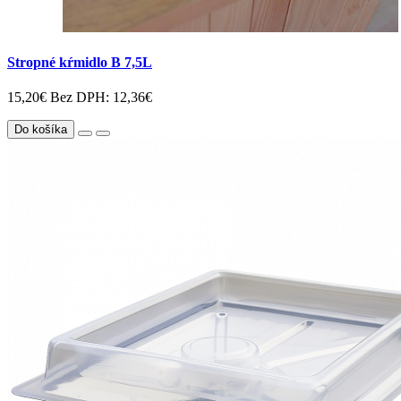
Stropné kŕmidlo B 7,5L
15,20€
Bez DPH: 12,36€
Do košíka