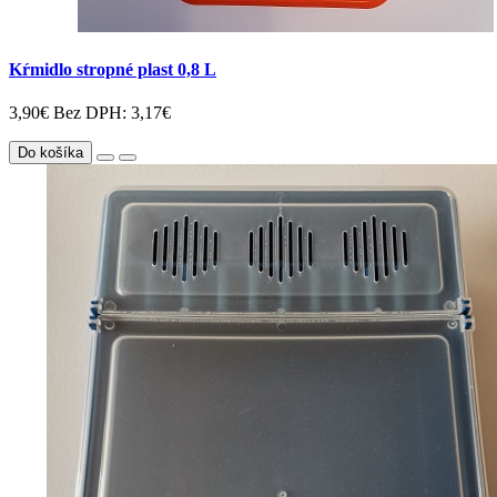
Kŕmidlo stropné plast 0,8 L
3,90€
Bez DPH: 3,17€
Do košíka