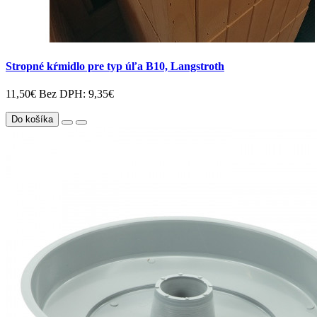
Stropné kŕmidlo pre typ úľa B10, Langstroth
11,50€
Bez DPH: 9,35€
Do košíka