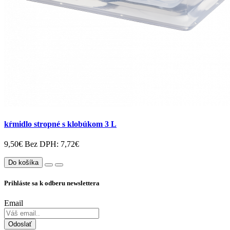
kŕmidlo stropné s klobúkom 3 L
9,50€
Bez DPH: 7,72€
Do košíka
Prihláste sa k odberu newslettera
Email
Odoslať