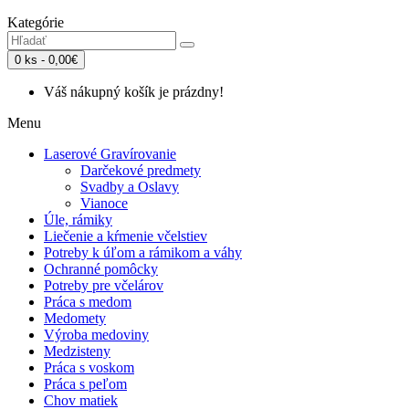
Kategórie
0 ks - 0,00€
Váš nákupný košík je prázdny!
Menu
Laserové Gravírovanie
Darčekové predmety
Svadby a Oslavy
Vianoce
Úle, rámiky
Liečenie a kŕmenie včelstiev
Potreby k úľom a rámikom a váhy
Ochranné pomôcky
Potreby pre včelárov
Práca s medom
Medomety
Výroba medoviny
Medzisteny
Práca s voskom
Práca s peľom
Chov matiek