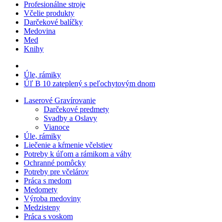
Profesionálne stroje
Včelie produkty
Darčekové balíčky
Medovina
Med
Knihy
Úle, rámiky
Úľ B 10 zateplený s peľochytovým dnom
Laserové Gravírovanie
Darčekové predmety
Svadby a Oslavy
Vianoce
Úle, rámiky
Liečenie a kŕmenie včelstiev
Potreby k úľom a rámikom a váhy
Ochranné pomôcky
Potreby pre včelárov
Práca s medom
Medomety
Výroba medoviny
Medzisteny
Práca s voskom