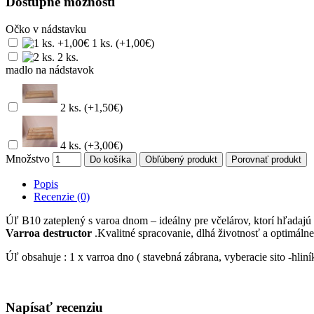
Dostupné možnosti
Očko v nádstavku
1 ks. (+1,00€)
2 ks.
madlo na nádstavok
2 ks. (+1,50€)
4 ks. (+3,00€)
Množstvo
Do košíka
Obľúbený produkt
Porovnať produkt
Popis
Recenzie (0)
Úľ B10 zateplený s varoa dnom – ideálny pre včelárov, ktorí hľadajú
Varroa destructor
.Kvalitné spracovanie, dlhá životnosť a optimáln
Úľ obsahuje : 1 x varroa dno ( stavebná zábrana, vyberacie sito -hli
Napísať recenziu