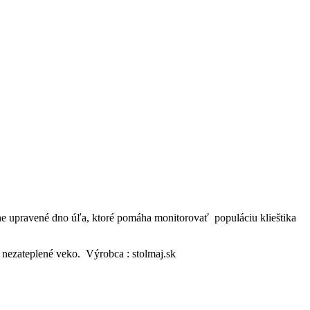
álne upravené dno úľa, ktoré pomáha monitorovať populáciu klieštika
 x nezateplené veko. Výrobca : stolmaj.sk