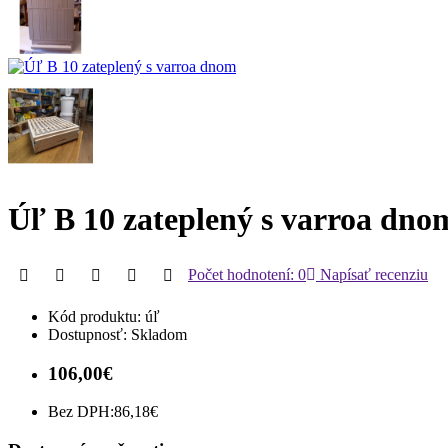
Úľ B 10 zateplený s varroa dno
Počet hodnotení: 0
Napísať recenziu
Kód produktu:
úľ
Dostupnosť:
Skladom
106,00€
Bez DPH:
86,18€