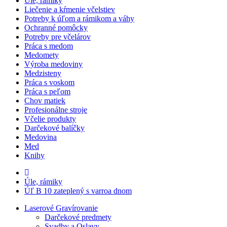
Úle, rámiky
Liečenie a kŕmenie včelstiev
Potreby k úľom a rámikom a váhy
Ochranné pomôcky
Potreby pre včelárov
Práca s medom
Medomety
Výroba medoviny
Medzisteny
Práca s voskom
Práca s peľom
Chov matiek
Profesionálne stroje
Včelie produkty
Darčekové balíčky
Medovina
Med
Knihy
Úle, rámiky
Úľ B 10 zateplený s varroa dnom
Laserové Gravírovanie
Darčekové predmety
Svadby a Oslavy