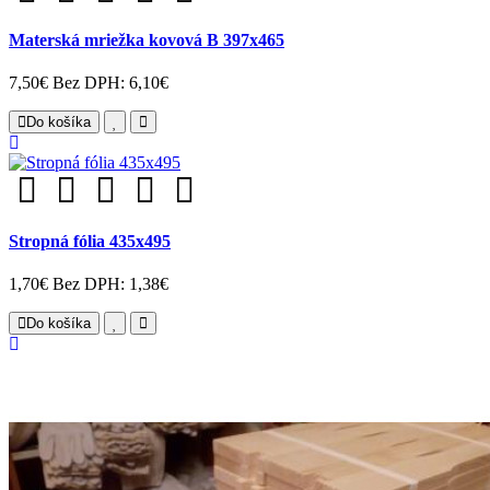
Materská mriežka kovová B 397x465
7,50€
Bez DPH: 6,10€
Do košíka
Stropná fólia 435x495
1,70€
Bez DPH: 1,38€
Do košíka