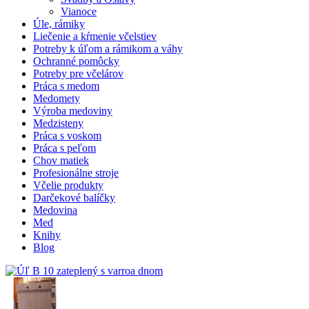
Vianoce
Úle, rámiky
Liečenie a kŕmenie včelstiev
Potreby k úľom a rámikom a váhy
Ochranné pomôcky
Potreby pre včelárov
Práca s medom
Medomety
Výroba medoviny
Medzisteny
Práca s voskom
Práca s peľom
Chov matiek
Profesionálne stroje
Včelie produkty
Darčekové balíčky
Medovina
Med
Knihy
Blog